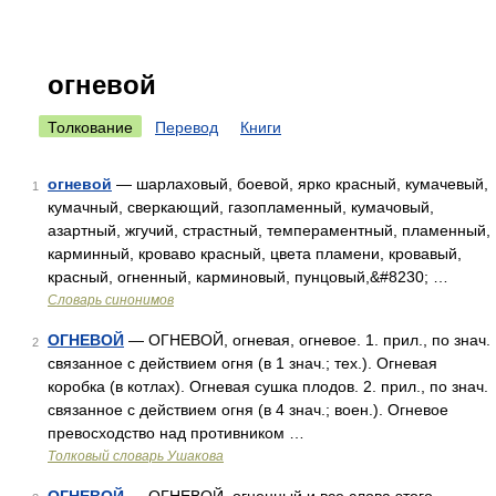
огневой
Толкование
Перевод
Книги
огневой
— шарлаховый, боевой, ярко красный, кумачевый,
1
кумачный, сверкающий, газопламенный, кумачовый,
азартный, жгучий, страстный, темпераментный, пламенный,
карминный, кроваво красный, цвета пламени, кровавый,
красный, огненный, карминовый, пунцовый,&#8230; …
Словарь синонимов
ОГНЕВОЙ
— ОГНЕВОЙ, огневая, огневое. 1. прил., по знач.
2
связанное с действием огня (в 1 знач.; тех.). Огневая
коробка (в котлах). Огневая сушка плодов. 2. прил., по знач.
связанное с действием огня (в 4 знач.; воен.). Огневое
превосходство над противником …
Толковый словарь Ушакова