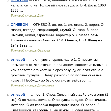
ОГНЕВОЙ
— ОГНЕВОЙ, огненный и все слова этого
3
начала, см. огнь. Толковый словарь Даля. В.И. Даль. 1863
1866 …
Толковый словарь Даля
ОГНЕВОЙ
— ОГНЕВОЙ, ая, ое. 1. см. огонь. 2. перен. О
4
глазах, взгляде: сверкающий, жгучий. О. взор. 3. перен.
Пылкий, живой, страстный. Характер о. Огневая речь.
Толковый словарь Ожегова. С.И. Ожегов, Н.Ю. Шведова.
1949 1992 …
Толковый словарь Ожегова
огневой
— прил., употр. сравн. часто 1. Огневым вы
5
называете то, что охвачено пламенем, состоит из пламени
или является его частью. Через секунду огневая стена с
грохотом рухнула. | Ветер разносил по поляне огневые
искры. | Необходимо было остановить&#8230; …
Толковый словарь Дмитриева
огневой
— ая, ое. 1. Спец. Связанный с действием огня (1
6
зн.). О ая чистка земель. О ая сушка плодов. О ая зачистка
металла. О ая коробка паровозного котла. О. запал. 2.
Светящийся, как огонь. О ые искры. О. след ракеты. //