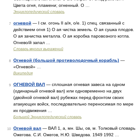
Цвета огня, пламени; огненный. О …
Энциклопедический словарь
огневой
— I см. огонь II а/я, о/е. 1) спец. связанный с
7
действием огня 1) О ая чистка земель. О ая сушка плодов.
О ая зачистка металла. О ая коробка паровозного котла.
Огнево/й запал …
Словарь многих выражений
Огневой (большой противолодочный корабль)
—
8
«Огневой» …
Википедия
ОГНЕВОЙ ВАЛ
— сплошная огневая завеса на одном
9
(одинарный огневой вал) или одновременно на двух
(двойной огневой вал) рубежах перед фронтом своих
атакующих войск, последовательно переносимая по мере
их продвижения …
Большой Энциклопедический словарь
Огневой вал
— ВАЛ 1, а, мн. Шы, ов, м. Толковый словарь
10
Ожегова. С.И. Ожегов, Н.Ю. Шведова. 1949 1992 …